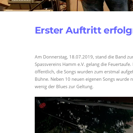
Erster Auftritt erfol
Am Donnerstag, 18.07.2019, stand die Band zu
Spassvereins Hamm e.V. gelang die Feuertaufe.
öffentlich, die Songs wurden zum erstmal aufg
Bühne. Neben 10 neuen eigenen Songs wurde na
wenig der Blues zur Geltung.