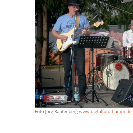
Foto Jörg Rautenberg
www.digtalfoto-hamm.de